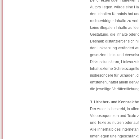
Bei direkten oder indirekte
Autors liegen, würde eine Haf
den Inhalten Kenntnis hat un
rechtswidriger Inhalte zu ver
keine illegalen Inhalte auf d
Gestaltung, die Inhalte oder 
Deshalb distanziert er sich hi
der Linksetzung verändert wu
gesetzten Links und Verweis
Diskussionsforen, Linkverze
Inhalt externe Schreibzugriffe
insbesondere für Schäden, d
entstehen, haftet allein der 
die jeweilige Veröffentlichung
3. Urheber- und Kennzeich
Der Autor ist bestrebt, in a
Videosequenzen und Texte zu
und Texte zu nutzen oder au
Alle innerhalb des Internet
unterliegen uneingeschränkt