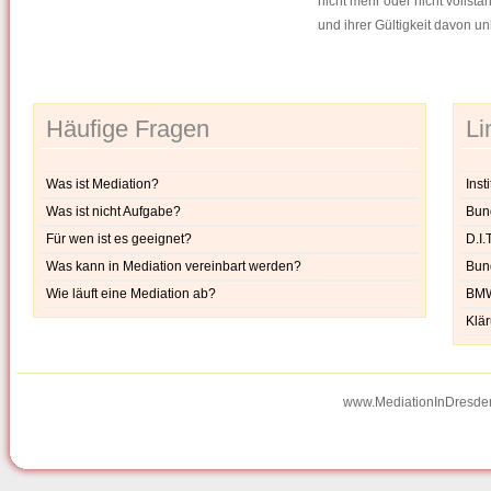
nicht mehr oder nicht vollstä
und ihrer Gültigkeit davon un
Häufige Fragen
Li
Was ist Mediation?
Inst
Was ist nicht Aufgabe?
Bund
Für wen ist es geeignet?
D.I.
Was kann in Mediation vereinbart werden?
Bun
Wie läuft eine Mediation ab?
BMWA
Klär
www.MediationInDresden